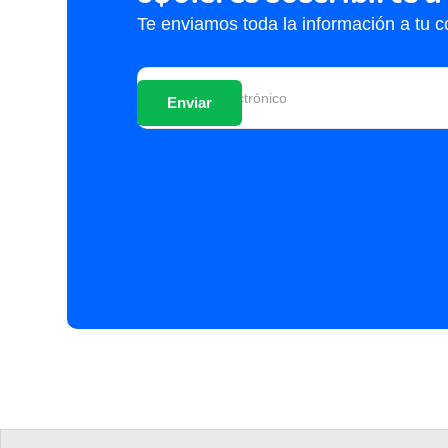
Te enviamos toda la información a tu c
Para el sector de la con
proporciona un material
hormigones, prefabricad
Arzuaga
, director de N
“Un único proceso que c
oportunidad”. La puesta
inversión de 20 millones
empleados. Pero este es 
Ignacio Zudaire
.
La Diputada G
Con esta tecnología “da
2.0, donde valorizamos 
la ruta de vertedero. “Q
producción y poner en m