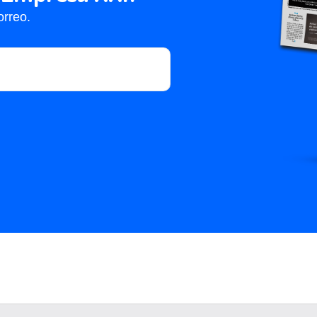
orreo.
strucción, impulsa la economía circular y
 de huella de carbono negativa para su uso en
os y aplicaciones de obra civil, explicó
Aitor
uevos Proyectos de transformación de Petronor.
onvierte un desafío ambiental en una nueva
 en marcha de la planta ha implicado una
 de euros y prevé la contratación de 20
solo el primer hito, subrayó el CEO de Petronor,
eneral clausuró el evento en el Puerto de Bilbao.
mos un paso más hacia las plantas de valorización
el conjunto del 100% de los residuos” eliminando
uedan ahora nuevos retos que es optimizar la
archa más líneas”. “Afrontamos ahora la