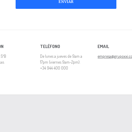
ÓN
TELÉFONO
EMAIL
 5ºB
De lunes a jueves de 9am a
empresa@grupoxxi.
ao.
17pm (viernes 9am-2pm):
+34 944 400 000