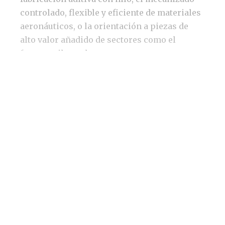
controlado, flexible y eficiente de materiales
aeronáuticos, o la orientación a piezas de
alto valor añadido de sectores como el
ferrocarril, con lo que captaremos
conocimiento estratégico para diversificar
capacidades y sectores clientes”.
Por ejemplo, en la fabricación aditiva por
hilo, una tecnología que se abre paso con
fuerza, “desarrollaremos tres planes en los
que colaboremos con empresas punteras
como Gestamp y Corporación China de
Ferrocarriles”; mientras que en la
aeronáutica, bajo el liderazgo de
Egile
en el
‘Confles’, Ibarmia invertirá más de un millón
de euros para explorar “nuevas arquitecturas
de máquina que eleven el rendimiento y la