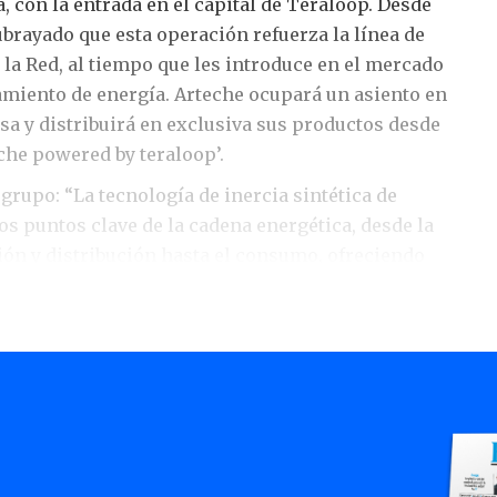
, con la entrada en el capital de Teraloop. Desde
brayado que esta operación refuerza la línea de
 la Red, al tiempo que les introduce en el mercado
miento de energía. Arteche ocupará un asiento en
esa y distribuirá en exclusiva sus productos desde
eche powered by teraloop’.
rupo: “La tecnología de inercia sintética de
os puntos clave de la cadena energética, desde la
ión y distribución hasta el consumo, ofreciendo
s en la integración de energías renovables y la
o incluso la carga rápida de vehículos, entre otras,
ales aplicaciones se encuentran la mejora de la
través de procesos de energía regenerativa. Estos
sas, mitigan las caídas de tensión y estabilizan los
tuaciones de alta demanda o apagones energéticos”
os de esta tecnología es “su configuración de
de materiales reciclados y reciclables, lo que