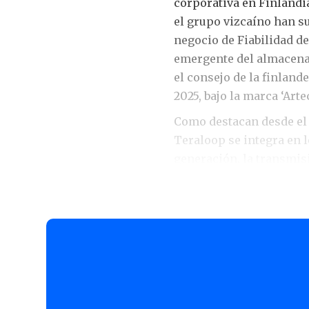
corporativa en Finlandia
el grupo vizcaíno han su
negocio de Fiabilidad de
emergente del almacena
el consejo de la finland
2025, bajo la marca ‘Art
Como destacan desde el g
Teraloop se integra en l
generación, la transmis
soluciones fundamentale
estabilización de la red 
ya que entre sus princip
eficiencia energética a 
procesos, entre otras co
flujos de energía en si
Otros aspectos destacad
rotor sin bujes y el uso 