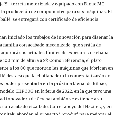
e Y - torreta motorizada y equipado con Fanuc MT-
á la producción de componentes para sus máquinas. El
allé, se entregará con certificado de eficiencia
n iniciado los trabajos de innovación para diseñar la
la familia con acabado mecanizado, que será la de
uperará sus actuales límites de espesores de chapa
 100 mm de altura a 8º. Como referencia, el plato
rente a los 80 que montan las máquinas que fabrican en
allé destaca que la chaflanadora la comercializarán en
es poder presentarla en la próxima bienal de Bilbao,
modelo CHP 30G en la feria de 2022, en la que tuvo una
dad innovadora de Cevisa también se extiende a su
 con acabado cizallado. Con el apoyo del Hazitek, y en
onitek, abordan el proyecto ‘Ecrodur’ para mejorar el