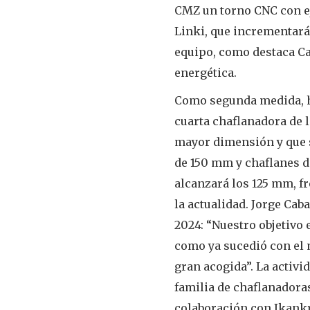
CMZ un torno CNC con ej
Linki, que incrementar
equipo, como destaca Cab
energética.
Como segunda medida, ha
cuarta chaflanadora de 
mayor dimensión y que s
de 150 mm y chaflanes de
alcanzará los 125 mm, f
la actualidad. Jorge Cab
2024: “Nuestro objetivo 
como ya sucedió con el 
gran acogida”. La activi
familia de chaflanadoras
colaboración con Ikankr