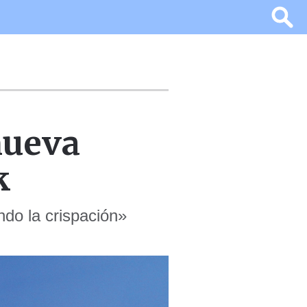
nueva
k
ndo la crispación»