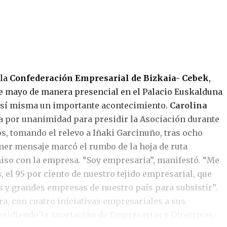
 la
Confederación Empresarial de Bizkaia- Cebek
,
de mayo de manera presencial en el Palacio Euskalduna
n sí misma un importante acontecimiento.
Carolina
a por unanimidad para presidir la Asociación durante
s, tomando el relevo a Iñaki Garcinuño, tras ocho
imer mensaje marcó el rumbo de la hoja de ruta
iso con la empresa. “Soy empresaria”, manifestó. “Me
, el 95 por ciento de nuestro tejido empresarial, que
s y grandes empresas de nuestro país para subsistir”.
 con cuatro iniciativas empresariales a sus
residiendo la Asociación de Empresarias y Directivas