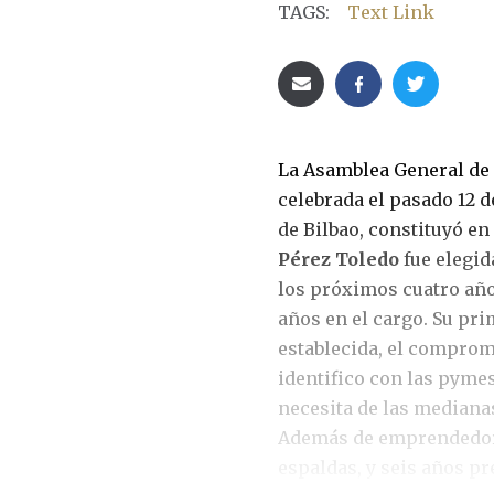
TAGS:
Text Link
La Asamblea General de
celebrada el pasado 12 
de Bilbao, constituyó e
Pérez Toledo
fue elegid
los próximos cuatro año
años en el cargo. Su pr
establecida, el comprom
identifico con las pymes
necesita de las mediana
Además de emprendedora,
espaldas, y seis años p