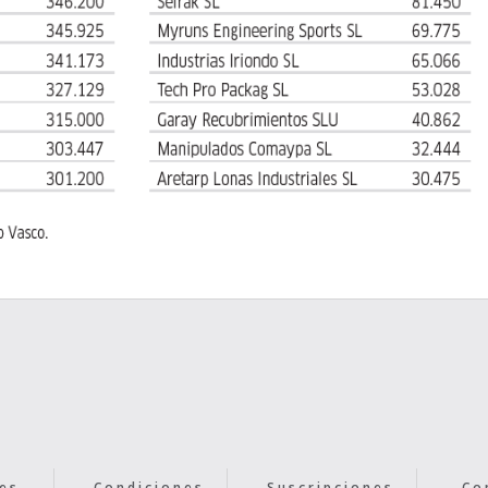
es
Condiciones
Suscripciones
Co