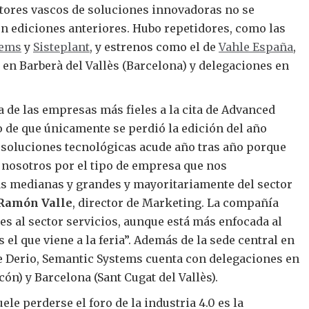
ctores vascos de soluciones innovadoras no se
en ediciones anteriores. Hubo repetidores, como las
tems
y
Sisteplant
, y estrenos como el de
Vahle España
,
l en Barberà del Vallès (Barcelona) y delegaciones en
 de las empresas más fieles a la cita de Advanced
o de que únicamente se perdió la edición del año
 soluciones tecnológicas acude año tras año porque
a nosotros por el tipo de empresa que nos
 medianas y grandes y mayoritariamente del sector
 Ramón Valle
, director de Marketing. La compañía
es al sector servicios, aunque está más enfocada al
s el que viene a la feria”. Además de la sede central en
e Derio, Semantic Systems cuenta con delegaciones en
ón) y Barcelona (Sant Cugat del Vallès).
le perderse el foro de la industria 4.0 es la