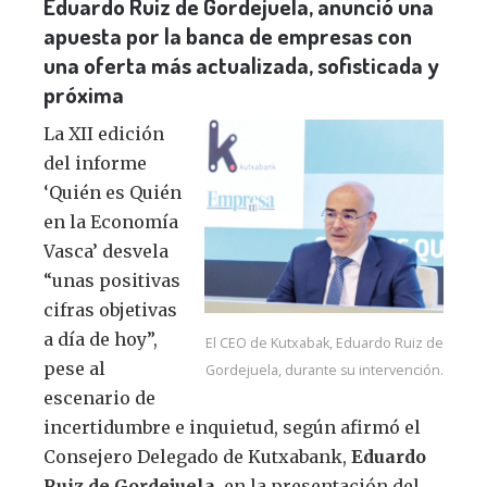
Eduardo Ruiz de Gordejuela, anunció una
apuesta por la banca de empresas con
una oferta más actualizada, sofisticada y
próxima
La XII edición
del informe
‘Quién es Quién
en la Economía
Vasca’ desvela
“unas positivas
cifras objetivas
a día de hoy”,
El CEO de Kutxabak, Eduardo Ruiz de
pese al
Gordejuela, durante su intervención.
escenario de
incertidumbre e inquietud, según afirmó el
Consejero Delegado de Kutxabank,
Eduardo
Ruiz de Gordejuela
, en la presentación del