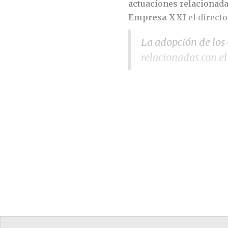
actuaciones relacionada
Empresa XXI
el direct
La adopción de los
relacionadas con el
Los proyectos en
desarrollar. El 
Ricardo
regiones Andina y
García,
Venezuela; y, el
ITAC
contrato se centr
del Agua del río Cesar y
seis ciudades del país.
Impacto del cambio clim
Ricardo García destaca q