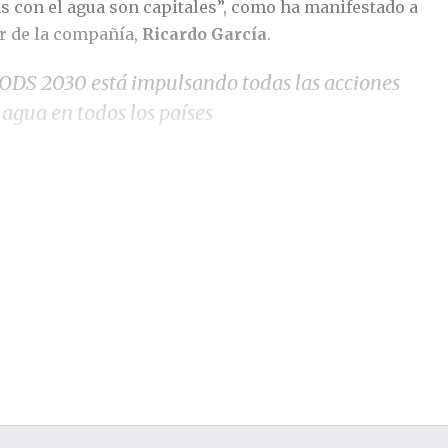
s con el agua son capitales”, como ha manifestado a
or de la compañía,
Ricardo García
.
 ODS 2030 está impulsando todas las acciones
 agua en todos los países
 desarrollo por ITAC incluyen dos nuevos estudios a
primero, en las zonas del Departamento del Cesar las
 Caribe, limitando al norte con La Guajira, al este con
 segundo, en diversas ciudades colombianas. El primer
ará en la realización del Plan de Mejora de la Calidad
 el segundo en el estudio de la seguridad hídrica en
ático
ue el trabajo del río Cesar incluye la modelización de