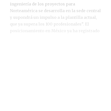
ingeniería de los proyectos para
Norteamérica se desarrolla en la sede central
y supondrá un impulso a la plantilla actual,
que ya supera los 100 profesionales”. El
posicionamiento en México ya ha registrado
un gran avance con una plantilla de seis
profesionales y el desarrollo en la actualidad
de cuatro programas para CIE Automotive-
Volkswagen, Volkswagen, Ford y GM. Entre
éstos destaca el diseño y construcción de las
celdas de soldadura para varias piezas de la
estructura del Mach-E de Mustang. El objetivo
de crecer en Estados Unidos, por su parte, ha
registrado un gran avance con el desarrollo
de la colaboración con su partner local, con
el que abordan dos programas para Stellantis