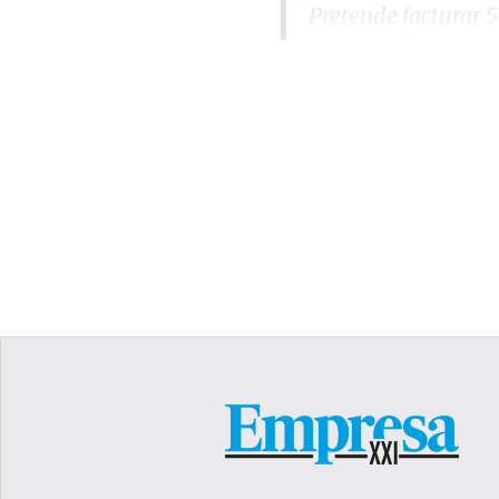
Pretende facturar 
Según han explicado des
parte de las firmas indu
principalmente en tres 
Respecto al primero, de
medios productivos para
fábrica. En cuanto al áre
necesidades generadas a
a sistemas ‘Cloud’, prin
ingeniería, están relac
colaborativas desde el d
puestos de CAD y PLM.
La unidad ‘Smart Factory
en 2021, obtiene aproxim
resto se distribuye ent