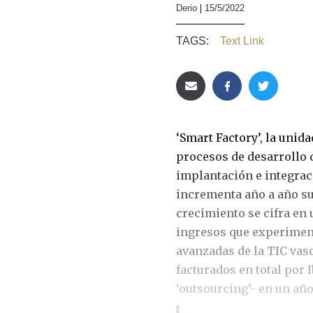
Derio
15/5/2022
TAGS:
Text Link
‘Smart Factory’, la unid
procesos de desarrollo 
implantación e integrac
incrementa año a año su
crecimiento se cifra en 
ingresos que experiment
avanzadas de la TIC vasca
facturados en total por 
‘outsourcing’- en un año