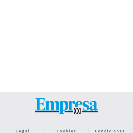
TEXT LINK
Heading
Lorem ipsum dolor sit amet, consectetur
adipiscing elit. Suspendisse varius enim in eros
elementum tristique. Duis cursus, mi quis viverra
ornare, eros dolor interdum nulla, ut commodo
diam libero vitae erat. Aenean faucibus nibh et
justo cursus id rutrum lorem imperdiet. Nunc ut
sem vitae risus tristique posuere.
Text Link
Legal
Cookies
Condiciones