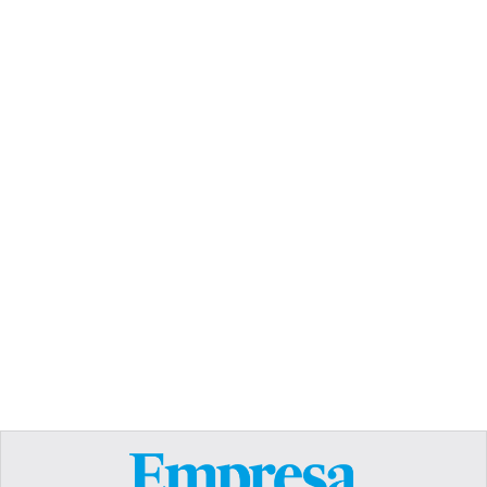
TEXT LINK
Heading
Lorem ipsum dolor sit amet, consectetur
adipiscing elit. Suspendisse varius enim in eros
elementum tristique. Duis cursus, mi quis viverra
ornare, eros dolor interdum nulla, ut commodo
diam libero vitae erat. Aenean faucibus nibh et
justo cursus id rutrum lorem imperdiet. Nunc ut
sem vitae risus tristique posuere.
Text Link