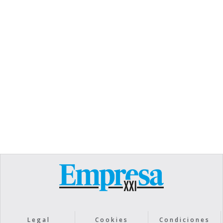
TEXT LINK
Heading
Lorem ipsum dolor sit amet, consectetur
adipiscing elit. Suspendisse varius enim in eros
elementum tristique. Duis cursus, mi quis viverra
ornare, eros dolor interdum nulla, ut commodo
diam libero vitae erat. Aenean faucibus nibh et
justo cursus id rutrum lorem imperdiet. Nunc ut
sem vitae risus tristique posuere.
Text Link
Legal
Cookies
Condiciones