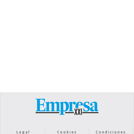
TEXT LINK
Heading
Lorem ipsum dolor sit amet, consectetur
adipiscing elit. Suspendisse varius enim in eros
elementum tristique. Duis cursus, mi quis viverra
ornare, eros dolor interdum nulla, ut commodo
diam libero vitae erat. Aenean faucibus nibh et
justo cursus id rutrum lorem imperdiet. Nunc ut
sem vitae risus tristique posuere.
Text Link
Legal
Cookies
Condiciones