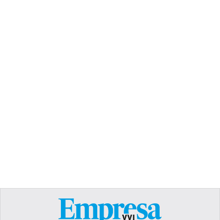
TEXT LINK
Heading
Lorem ipsum dolor sit amet, consectetur
adipiscing elit. Suspendisse varius enim in eros
elementum tristique. Duis cursus, mi quis viverra
ornare, eros dolor interdum nulla, ut commodo
diam libero vitae erat. Aenean faucibus nibh et
justo cursus id rutrum lorem imperdiet. Nunc ut
sem vitae risus tristique posuere.
Text Link