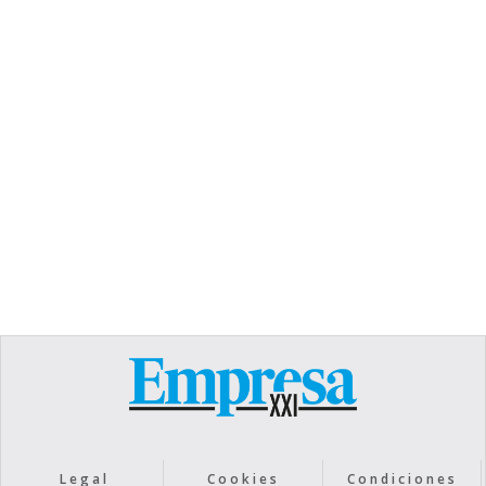
TEXT LINK
Heading
Lorem ipsum dolor sit amet, consectetur
adipiscing elit. Suspendisse varius enim in eros
elementum tristique. Duis cursus, mi quis viverra
ornare, eros dolor interdum nulla, ut commodo
diam libero vitae erat. Aenean faucibus nibh et
justo cursus id rutrum lorem imperdiet. Nunc ut
sem vitae risus tristique posuere.
Text Link
Legal
Cookies
Condiciones