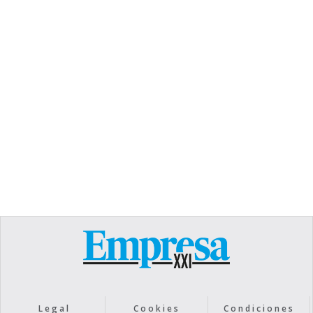
TEXT LINK
Heading
Lorem ipsum dolor sit amet, consectetur
adipiscing elit. Suspendisse varius enim in eros
elementum tristique. Duis cursus, mi quis viverra
ornare, eros dolor interdum nulla, ut commodo
diam libero vitae erat. Aenean faucibus nibh et
justo cursus id rutrum lorem imperdiet. Nunc ut
sem vitae risus tristique posuere.
Text Link
Legal
Cookies
Condiciones