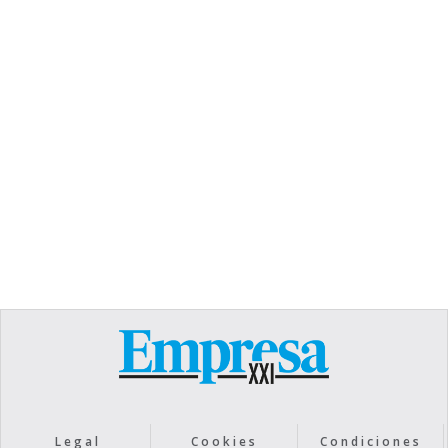
TEXT LINK
Heading
Lorem ipsum dolor sit amet, consectetur
adipiscing elit. Suspendisse varius enim in eros
elementum tristique. Duis cursus, mi quis viverra
ornare, eros dolor interdum nulla, ut commodo
diam libero vitae erat. Aenean faucibus nibh et
justo cursus id rutrum lorem imperdiet. Nunc ut
sem vitae risus tristique posuere.
Text Link
Legal
Cookies
Condiciones