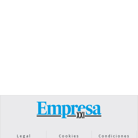
TEXT LINK
Heading
Lorem ipsum dolor sit amet, consectetur
adipiscing elit. Suspendisse varius enim in eros
elementum tristique. Duis cursus, mi quis viverra
ornare, eros dolor interdum nulla, ut commodo
diam libero vitae erat. Aenean faucibus nibh et
justo cursus id rutrum lorem imperdiet. Nunc ut
sem vitae risus tristique posuere.
Text Link
Legal
Cookies
Condiciones