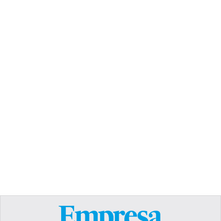
TEXT LINK
Heading
Lorem ipsum dolor sit amet, consectetur
adipiscing elit. Suspendisse varius enim in eros
elementum tristique. Duis cursus, mi quis viverra
ornare, eros dolor interdum nulla, ut commodo
diam libero vitae erat. Aenean faucibus nibh et
justo cursus id rutrum lorem imperdiet. Nunc ut
sem vitae risus tristique posuere.
Text Link