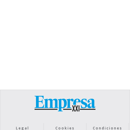
TEXT LINK
Heading
Lorem ipsum dolor sit amet, consectetur
adipiscing elit. Suspendisse varius enim in eros
elementum tristique. Duis cursus, mi quis viverra
ornare, eros dolor interdum nulla, ut commodo
diam libero vitae erat. Aenean faucibus nibh et
justo cursus id rutrum lorem imperdiet. Nunc ut
sem vitae risus tristique posuere.
Text Link
Legal
Cookies
Condiciones