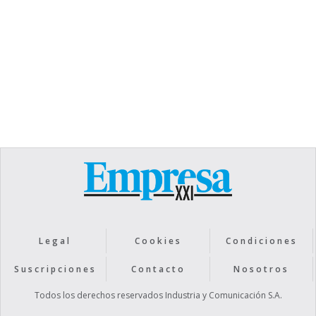
elementum tristique. Duis cursus, mi quis viverra
ornare, eros dolor interdum nulla, ut commodo
diam libero vitae erat. Aenean faucibus nibh et
justo cursus id rutrum lorem imperdiet. Nunc ut
sem vitae risus tristique posuere.
Text Link
Legal
Cookies
Condiciones
Suscripciones
Contacto
Nosotros
Todos los derechos reservados Industria y Comunicación S.A.