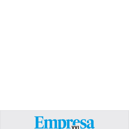
TEXT LINK
Heading
Lorem ipsum dolor sit amet, consectetur
adipiscing elit. Suspendisse varius enim in eros
elementum tristique. Duis cursus, mi quis viverra
ornare, eros dolor interdum nulla, ut commodo
diam libero vitae erat. Aenean faucibus nibh et
justo cursus id rutrum lorem imperdiet. Nunc ut
sem vitae risus tristique posuere.
Text Link