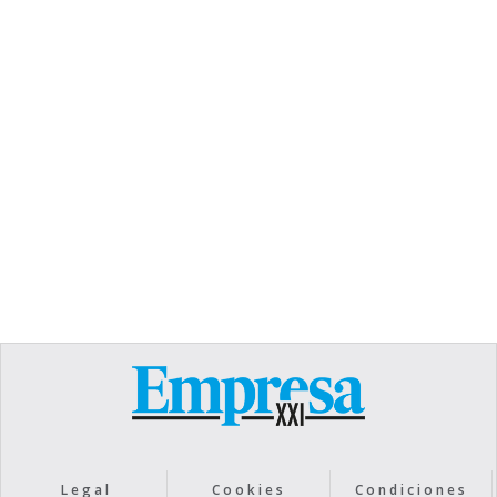
TEXT LINK
Heading
Lorem ipsum dolor sit amet, consectetur
adipiscing elit. Suspendisse varius enim in eros
elementum tristique. Duis cursus, mi quis viverra
ornare, eros dolor interdum nulla, ut commodo
diam libero vitae erat. Aenean faucibus nibh et
justo cursus id rutrum lorem imperdiet. Nunc ut
sem vitae risus tristique posuere.
Text Link
Legal
Cookies
Condiciones