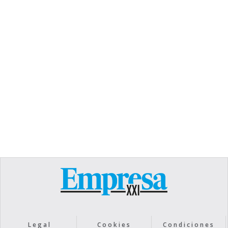
TEXT LINK
Heading
Lorem ipsum dolor sit amet, consectetur
adipiscing elit. Suspendisse varius enim in eros
elementum tristique. Duis cursus, mi quis viverra
ornare, eros dolor interdum nulla, ut commodo
diam libero vitae erat. Aenean faucibus nibh et
justo cursus id rutrum lorem imperdiet. Nunc ut
sem vitae risus tristique posuere.
Text Link
Legal
Cookies
Condiciones