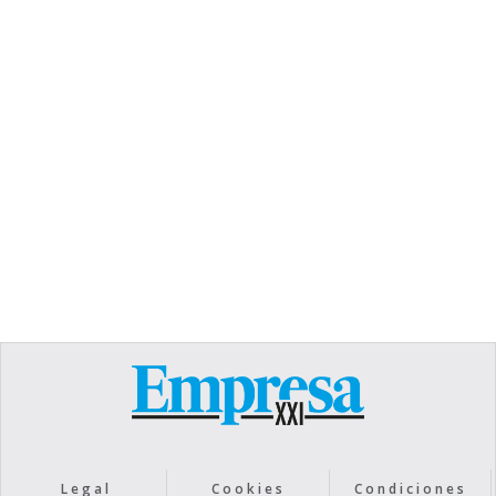
TEXT LINK
Heading
Lorem ipsum dolor sit amet, consectetur
adipiscing elit. Suspendisse varius enim in eros
elementum tristique. Duis cursus, mi quis viverra
ornare, eros dolor interdum nulla, ut commodo
diam libero vitae erat. Aenean faucibus nibh et
justo cursus id rutrum lorem imperdiet. Nunc ut
sem vitae risus tristique posuere.
Text Link
Legal
Cookies
Condiciones