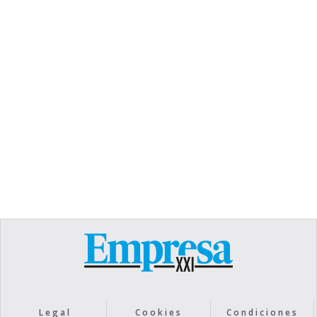
TEXT LINK
Heading
Lorem ipsum dolor sit amet, consectetur
adipiscing elit. Suspendisse varius enim in eros
elementum tristique. Duis cursus, mi quis viverra
ornare, eros dolor interdum nulla, ut commodo
diam libero vitae erat. Aenean faucibus nibh et
justo cursus id rutrum lorem imperdiet. Nunc ut
sem vitae risus tristique posuere.
Text Link
Legal
Cookies
Condiciones