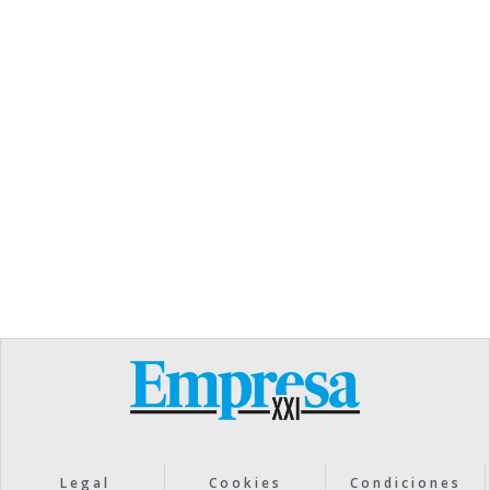
TEXT LINK
Heading
Lorem ipsum dolor sit amet, consectetur
adipiscing elit. Suspendisse varius enim in eros
elementum tristique. Duis cursus, mi quis viverra
ornare, eros dolor interdum nulla, ut commodo
diam libero vitae erat. Aenean faucibus nibh et
justo cursus id rutrum lorem imperdiet. Nunc ut
sem vitae risus tristique posuere.
Text Link
Legal
Cookies
Condiciones