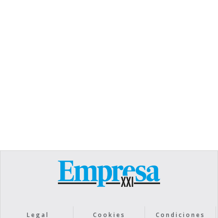
TEXT LINK
Heading
Lorem ipsum dolor sit amet, consectetur
adipiscing elit. Suspendisse varius enim in eros
elementum tristique. Duis cursus, mi quis viverra
ornare, eros dolor interdum nulla, ut commodo
diam libero vitae erat. Aenean faucibus nibh et
justo cursus id rutrum lorem imperdiet. Nunc ut
sem vitae risus tristique posuere.
Text Link
Legal
Cookies
Condiciones