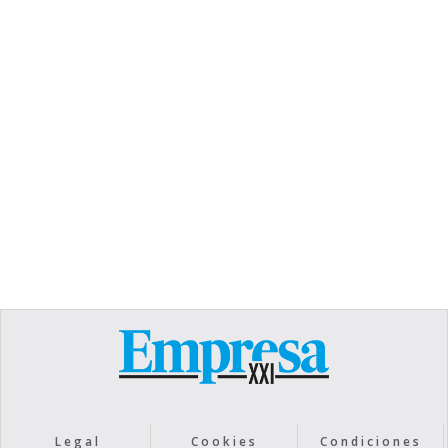
TEXT LINK
Heading
Lorem ipsum dolor sit amet, consectetur
adipiscing elit. Suspendisse varius enim in eros
elementum tristique. Duis cursus, mi quis viverra
ornare, eros dolor interdum nulla, ut commodo
diam libero vitae erat. Aenean faucibus nibh et
justo cursus id rutrum lorem imperdiet. Nunc ut
sem vitae risus tristique posuere.
Text Link
Legal
Cookies
Condiciones