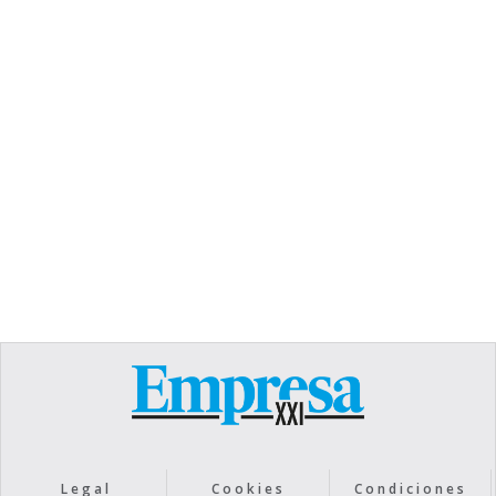
TEXT LINK
Heading
Lorem ipsum dolor sit amet, consectetur
adipiscing elit. Suspendisse varius enim in eros
elementum tristique. Duis cursus, mi quis viverra
ornare, eros dolor interdum nulla, ut commodo
diam libero vitae erat. Aenean faucibus nibh et
justo cursus id rutrum lorem imperdiet. Nunc ut
sem vitae risus tristique posuere.
Text Link
Legal
Cookies
Condiciones