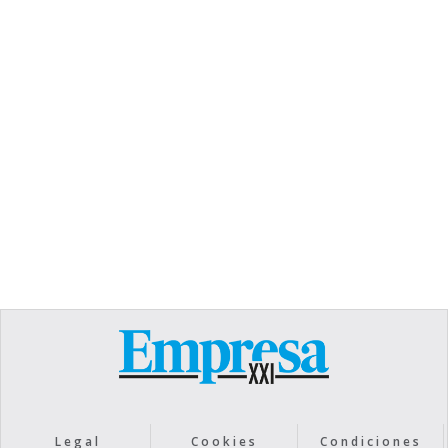
TEXT LINK
Heading
Lorem ipsum dolor sit amet, consectetur
adipiscing elit. Suspendisse varius enim in eros
elementum tristique. Duis cursus, mi quis viverra
ornare, eros dolor interdum nulla, ut commodo
diam libero vitae erat. Aenean faucibus nibh et
justo cursus id rutrum lorem imperdiet. Nunc ut
sem vitae risus tristique posuere.
Text Link
Legal
Cookies
Condiciones