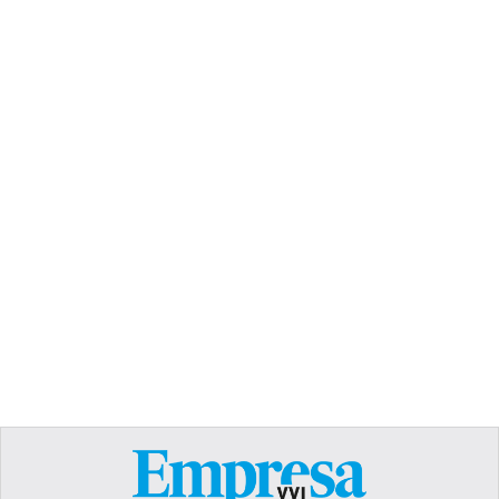
TEXT LINK
Heading
Lorem ipsum dolor sit amet, consectetur
adipiscing elit. Suspendisse varius enim in eros
elementum tristique. Duis cursus, mi quis viverra
ornare, eros dolor interdum nulla, ut commodo
diam libero vitae erat. Aenean faucibus nibh et
justo cursus id rutrum lorem imperdiet. Nunc ut
sem vitae risus tristique posuere.
Text Link