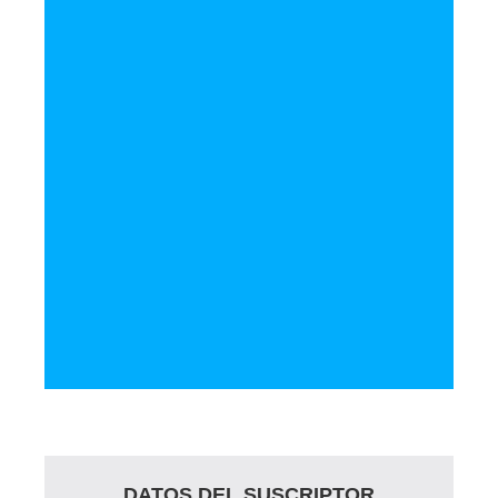
€
84
1 año
Estándar
€
168
Anual
DATOS DEL SUSCRIPTOR