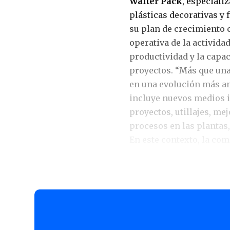
Walter Pack
, especiali
plásticas decorativas y
su plan de crecimiento 
operativa de la actividad
productividad y la capa
proyectos. “Más que un
en una evolución más am
incluye nuevos medios i
proyectos, utillajes, me
procesos en las plantas
En este contexto, la com
euros en los próximos 
capacidad productiva pre
su huella global.
“Estamos acompañando l
entre 2026 y 2028 con i
eficiencia, calidad y es