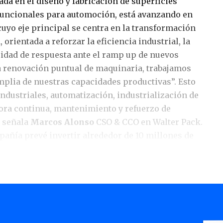
zada en el diseño y fabricación de superficies
 funcionales para automoción, está avanzando en
cuyo eje principal se centra en la transformación
, orientada a reforzar la eficiencia industrial, la
cidad de respuesta ante el ramp up de nuevos
a renovación puntual de maquinaria, trabajamos
plia de nuestras capacidades productivas”. Esto
ndustriales, automatización, industrialización de
jora continua, mantenimiento y refuerzo de
, señala
Marcos Alonso
CSO & CCO en Walter Pack.
pañía prevé invertir alrededor de 10 millones de
cuatro años para acompañar el incremento de
visto y reforzar la competitividad industrial de
a entrada de los nuevos proyectos previstos
nversiones orientadas a mejorar capacidad,
tabilidad operativa para asegurar una ejecución