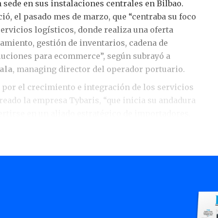
n sede en sus instalaciones centrales en Bilbao.
ció, el pasado mes de marzo, que “centraba su foco
ervicios logísticos, donde realiza una oferta
miento, gestión de inventarios, cadena de
oluciones para ecommerce”, según subrayó a
ala
, managing director del operador portuario.
por el crecimiento e integración de los servicios
creado la empresa Tybaris, “que inicia su andadura
rtirse en un aliado estratégico de importadores,
s para la gestión integral de sus actividades de
anera”, según informó el grupo a través de un
rincipales áreas de la nueva sociedad están sus
 aduanero; servicios logísticos multimodales;
nto estratégico; soluciones 4PL; fiscalidad
ternacional; o formación técnica especializada.
O de Tybaris: "Tybaris se posiciona