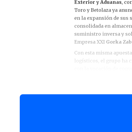
Exterior
y Aduanas
, co
Toro y Betolaza ya anun
en la expansión de sus s
consolidada en almacena
suministro inversa y s
Empresa XXI
Gorka Zab
Con esta misma apuesta 
logísticos, el grupo ha 
con la vocación de conve
exportadores y operadore
comercio exterior y adu
comunicado. Entre las p
actividades de despacho
consultoría y asesoramie
aplicada al comercio in
Sira Aranguren, CE