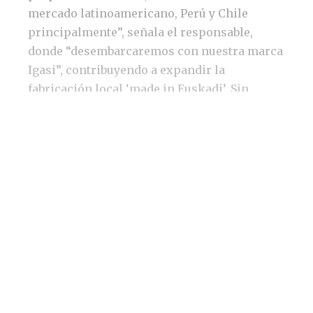
mercado latinoamericano, Perú y Chile
principalmente”, señala el responsable,
donde “desembarcaremos con nuestra marca
Igasi”, contribuyendo a expandir la
fabricación local ‘made in Euskadi’. Sin
descartar, no obstante, ampliar la gama de
bombas de vacío de anillo liquido de
construcción propia.
Contemplan asumir bombas de
vacío de anillo liquido de
construcción propia
Desde la compañía han indicado que,
precisamente, entre los proyectos de I+D que
están desarrollando destaca la
homologación de sus propios modelos de