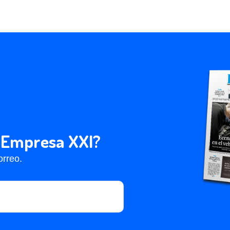
la definición de los trabajos necesarios para poner
 espacio de 60 hectáreas en Punta Langosteira. El
37.000 euros y un plazo de cuatro años, incluye el
los proyectos de habilitación de la zona sur, tanto
los de viales, redes de servicios o controles de
 la industria eólica offshore en Punta Langosteira,
yecto Green Port, ya ha recibido sus dos
ue actualmente se encuentran en fase de trámite de
s. Martín Fernández Prado adelantó que solo “la
as planificadas estima la creación de 400 puestos
a Empresa XXI?
orreo.
nd
ha presentado una propuesta para la
ión de una planta de prefabricación y montaje de
ra aerogeneradores. Esta filial del grupo
Saitec
a botadura de su primer aerogenerador flotante en
te proyecto, denominado Demo-Sath, tiene en curso