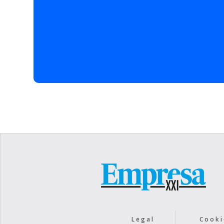
testar una turbina flota
potencia para abastecer
Otro proyectos
Por otra parte,
Moncob
para la construcción y e
montaje de grandes comp
proyectos modulares an
perteneciente a la mult
su interés por asentar 
aerogeneradores offshor
últimos años, la constr
de Filipinas y para el 
flotantes “Kugira” y “Ta
Legal
Cooki