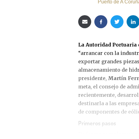
Puerto de A Coruñ
La Autoridad Portuaria
“arrancar con la industr
exportar grandes piezas 
almacenamiento de hidr
presidente,
Martín Fer
meta, el consejo de admi
recientemente, desarroll
destinarla a las empresa
de componentes de eóli
Primeros pasos
De forma complementaria