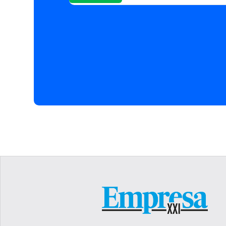
especialmente a través d
energías renovables mar
eólica flotante. Desde P
de crear un proyecto pa
industrial mundial en es
españoles cuentan con l
constructivos complejo
Segunda convocatoria de
El pasado 13 de marzo se
presentación de solicitu
contempla la concesión 
euros. Este Perte fue ap
primera convocatoria de
total, el Perte naval co
de euros, que contribuir
indica en la memoria del