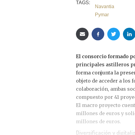
TAGS:
Navantia
Pymar
El consorcio formado p
principales astilleros 
forma conjunta la prese
objeto de acceder a los
colaboración, ambas so
compuesto por 41 proyec
El macro proyecto cuent
millones de euros y sol
millones de euros.
Diversificación y digitali