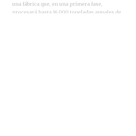
una fábrica que, en una primera fase,
procesará hasta 16.000 toneladas anuales de
los residuos plásticos recogidos en el
municipio.
22 millones de euros de inversión
inicial en Córdoba.
Según ha adelantado a Empresa XXI el CEO de
Nantek,
Carlos Uraga
, la compañía también
tiene previsto cerrar a lo largo del presente
ejercicio un acuerdo para abordar la
construcción de una planta de valorización
con esta tecnología y capacidad para tratar
8.000 toneladas/año (ampliable) en el sur de
Italia, para lo cual está trabajando con un
importante gestor de residuos del país.