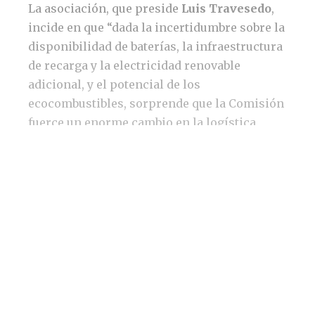
La asociación, que preside
Luis Travesedo
,
incide en que “dada la incertidumbre sobre la
disponibilidad de baterías, la infraestructura
de recarga y la electricidad renovable
adicional, y el potencial de los
ecocombustibles, sorprende que la Comisión
fuerce un enorme cambio en la logística
europea, excluyendo una alternativa que
podría ser parte de la solución”. Para la
Asociación Española de Operadores de
Productos Petrolíferos “la Comisión Europea
confunde el objetivo, que no es electrificar,
sino alcanzar la neutralidad climática”. En
este sentido, considera que “solo tiene en
cuenta las emisiones del tubo de escape,
cuando la reducción de emisiones en el
transporte debería abordarse desde la