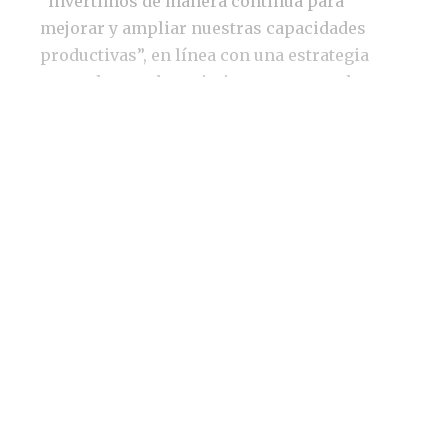
“invertimos de manera continua para
mejorar y ampliar nuestras capacidades
productivas”, en línea con una estrategia
marcada por el crecimiento en gama de
productos, calidad competitiva y excelencia
en el servicio”.
Elena Serrano, CEO de Izar Cutting:
"La innovación y el crecimiento
sostenible van de la mano"
Uno de los ejes principales del plan de
gestión de Izar es, desde el punto de vista
comercial, trabajar los puntos de venta y
ampliar gama de producto para aumentar su
presencia en el exterior. Para ello han
lanzado nuevos catálogos con el fin de