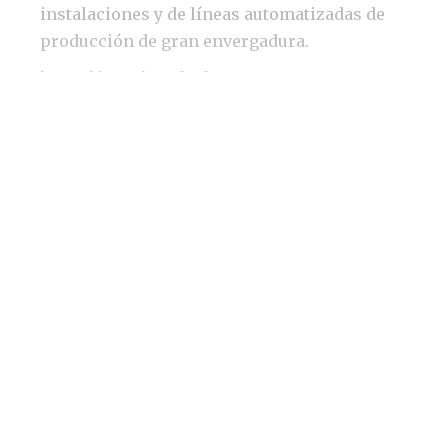
instalaciones y de líneas automatizadas de
producción de gran envergadura.
Inversión en instalaciones
La inversión implicará el acondicionamiento
de esta planta con una oficina técnica, y la
incorporación de diversa maquinaria y
equipos necesarios para los procesos de
fabricación y ensamblaje. Entre ellos, la
próxima adquisición de un centro de
mecanizado de control numérico y el
establecimiento de una sala de metrología
dotada de una máquina de medición
tridimensional. Asimismo, contemplan el
acondicionamiento de un espacio de
showroom donde se mostrará la oferta de
soluciones de automatización de Ipsum, para