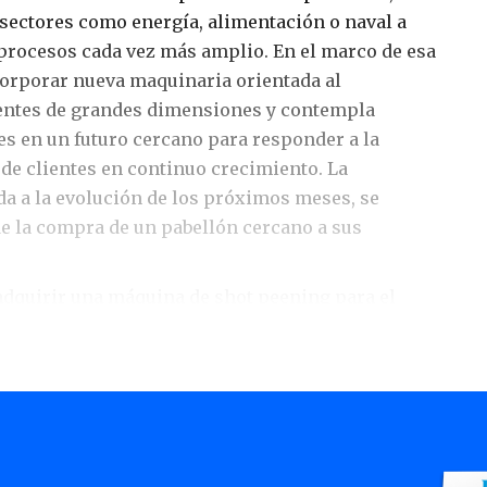
 sectores como energía, alimentación o naval a
 procesos cada vez más amplio. En el marco de esa
orporar nueva maquinaria orientada al
ntes de grandes dimensiones y contempla
es en un futuro cercano para responder a la
de clientes en continuo crecimiento. La
a a la evolución de los próximos meses, se
 de la compra de un pabellón cercano a sus
 adquirir una máquina de shot peening para el
 gran tamaño, que le permitirá crecer en el sector
emanda el tratamiento de componentes de mayores
una inversión de medio millón de euros y
atamiento, orientado a mejorar la resistencia a la
as de hasta 3 toneladas de peso y 3 metros de
mbién tendrá aplicación en el tratamiento de los