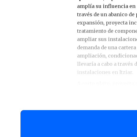
amplía su influencia en
través de un abanico de
expansión, proyecta inc
tratamiento de compone
ampliar sus instalacion
demanda de una cartera 
ampliación, condicionad
llevaría a cabo a través
instalaciones en Itziar.
A corto plazo, proyecta
tratamiento de piezas de
eólico, que cada vez d
dimensiones. Supondrá 
permitirá aplicar ese tr
fatiga mecánica, en piez
diámetro. La máquina ta