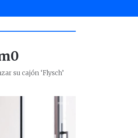
Km0
zar su cajón ‘Flysch’
MUEBLE