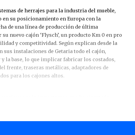
istemas de herrajes para la industria del mueble,
o en su posicionamiento en Europa con la
ha de una línea de producción de última
r su nuevo cajón ‘Flysch’, un producto Km 0 en pro
lidad y competitividad. Según explican desde la
 sus instalaciones de Getaria todo el cajón,
 y la base, lo que implicar fabricar los costados,
el frente, traseras metálicas, adaptadores de
ados para los cajones altos.
 inversiones más importantes que ha ejecutado
os, lo que le permitirá recuperar presencia en el
nar nuevos negocios, apoyados en un diseño nuevo
con una firme apuesta por la flexibilidad y la
sidades del cliente. “Con Flysch queremos,