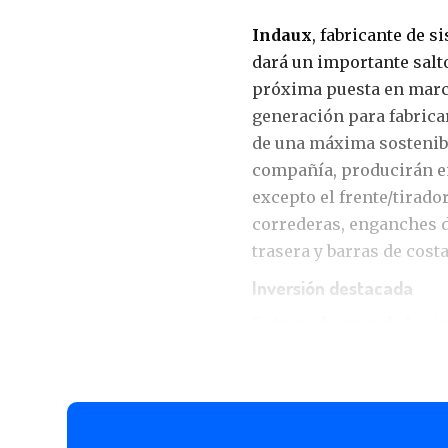
Indaux
, fabricante de s
dará un importante salt
próxima puesta en marc
generación para fabrica
de una máxima sostenibi
compañía, producirán en
excepto el frente/tirador
correderas, enganches d
trasera y barras de cost
Inversión destacada
Se trata de unas de las
Indaux en los últimos añ
mercado del cajón y ga
y mejores prestaciones, 
adaptabilidad a las nece