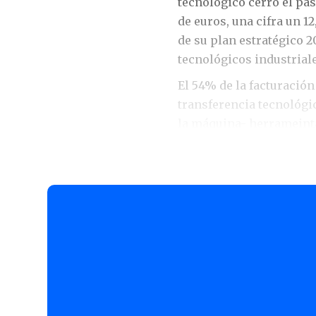
tecnológico cerró el pas
de euros, una cifra un 1
de su plan estratégico 2
tecnológicos industriale
El 54% de la facturación
transferencia tecnológi
la máquina- herrameinta 
con ITP Aero una colabr
La aeronáutica repr
Como destacan desde Ide
artificial o róbotica de
de la industria aeronáut
Entre las soluciones des
manufacturing destaca e
robot industrial junto a