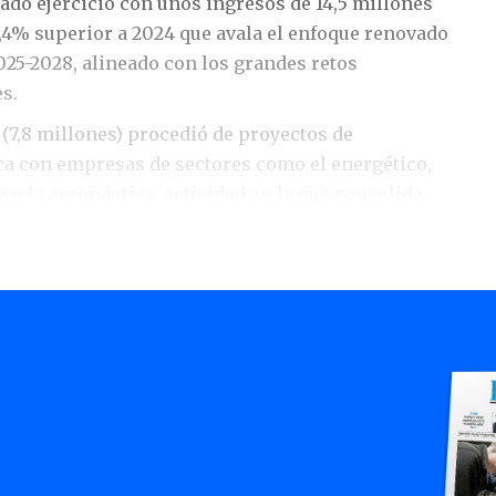
ado ejercicio con unos ingresos de 14,5 millones
2,4% superior a 2024 que avala el enfoque renovado
025-2028, alineado con los grandes retos
s.
 (7,8 millones) procedió de proyectos de
ca con empresas de sectores como el energético,
o la aeronáutica, actividad en la que consolida
ación de cerca de veinte años.
esenta el 25% de su facturación
ko, los avances en digitalización, inteligencia
 precisión le posicionan como partner tecnológico
ica, sector que representa el 25% de los ingresos.
arrolladas que ya tienen impacto real en el
l acompañamiento en el diseño y desarrollo de un
 Danobat. Este disruptivo equipo abre la puerta a