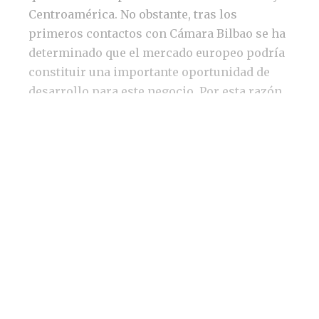
Centroamérica. No obstante, tras los
primeros contactos con Cámara Bilbao se ha
determinado que el mercado europeo podría
constituir una importante oportunidad de
desarrollo para este negocio. Por esta razón,
Grupo Marina tiene previsto comenzar a
implementar las primeras acciones en el
Viejo Continente a partir del próximo
ejercicio.
Nuevos contratos en ciernes
Independientemente de lo que pueda suceder
en Europa, la actividad en el segmento de
negocio de rodillos no se detiene y la
compañía familiar se encuentra en
conversaciones, con buenas expectativas,
para captar un contrato plurianual en