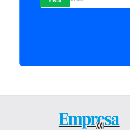
optimización de sus capa
destaca la reciente adq
desarrollará un parque i
mantenimiento de redes,
Indico, mejorar la efici
a flota. Actualmente, el
definición, por lo que l
o calendario) se concret
compañía. En Mauricio, 
tres buques y se están 
objeto de ampliar sus ca
ámbito administrativo y
continuar consolidando
El grupo Albacora contro
configura en torno a dos
el marco de la cual, la 